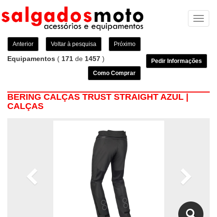
Toggl
naviga
Anterior
Voltar à pesquisa
Próximo
Equipamentos
(
171
de
1457
)
Pedir Informações
Como Comprar
BERING CALÇAS TRUST STRAIGHT AZUL |
CALÇAS