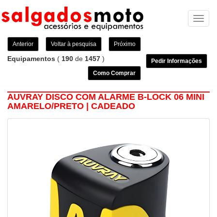
Toggl
naviga
Anterior
Voltar à pesquisa
Próximo
Equipamentos
(
190
de
1457
)
Pedir Informações
Como Comprar
AUVRAY DISCO COM ALARME B-LOCK 06 MINI
AMARELO/PRETO | CADEADO