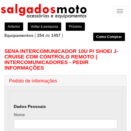
Toggl
naviga
Anterior
Voltar à pesquisa
Próximo
Equipamentos
(
254
de
1457
)
Como Comprar
SENA INTERCOMUNICADOR 10U P/ SHOEI J-
CRUISE COM CONTROLO REMOTO |
INTERCOMUNICADORES - PEDIR
INFORMAÇÕES
Pedido de informações
Dados Pessoais
Nome