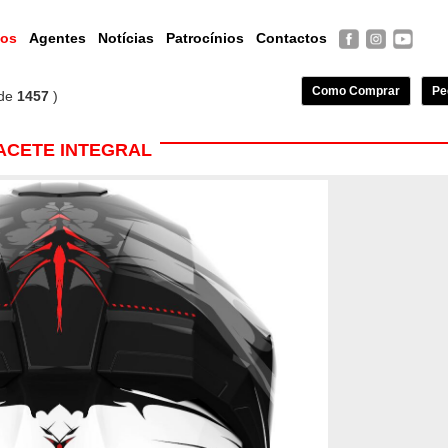
tos
Agentes
Notícias
Patrocínios
Contactos
Como Comprar
Pe
de
1457
)
ACETE INTEGRAL