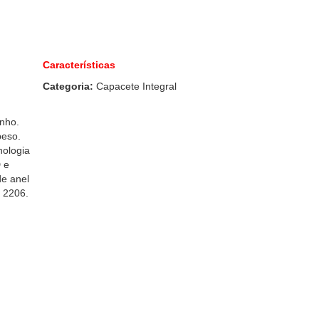
Características
Categoria:
Capacete Integral
nho.
peso.
nologia
D e
e anel
 2206.