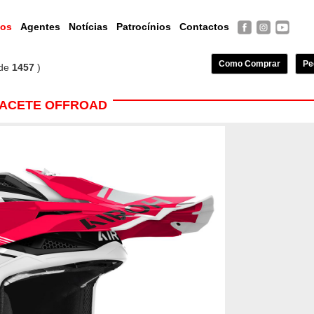
tos
Agentes
Notícias
Patrocínios
Contactos
Como Comprar
Pe
de
1457
)
APACETE OFFROAD