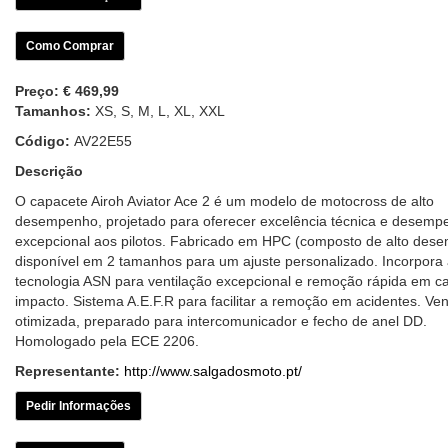
Como Comprar
Preço:
€ 469,99
Tamanhos:
XS, S, M, L, XL, XXL
Código:
AV22E55
Descrição
O capacete Airoh Aviator Ace 2 é um modelo de motocross de alto
desempenho, projetado para oferecer excelência técnica e desemp
excepcional aos pilotos. Fabricado em HPC (composto de alto des
disponível em 2 tamanhos para um ajuste personalizado. Incorpora
tecnologia ASN para ventilação excepcional e remoção rápida em c
impacto. Sistema A.E.F.R para facilitar a remoção em acidentes. Ven
otimizada, preparado para intercomunicador e fecho de anel DD.
Homologado pela ECE 2206.
Representante:
http://www.salgadosmoto.pt/
Pedir Informações