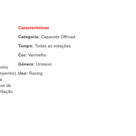
Características
Categoria:
Capacete Offroad
Tempo:
Todas as estações
Cor:
Vermelho
Género:
Unisexo
enho
empenho),
Uso:
Racing
 a
aso de
tilação