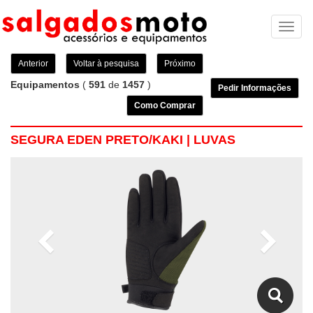
Toggl
naviga
Anterior
Voltar à pesquisa
Próximo
Equipamentos
(
591
de
1457
)
Pedir Informações
Como Comprar
SEGURA EDEN PRETO/KAKI | LUVAS