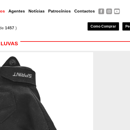
tos
Agentes
Notícias
Patrocínios
Contactos
Como Comprar
Pe
de
1457
)
 LUVAS