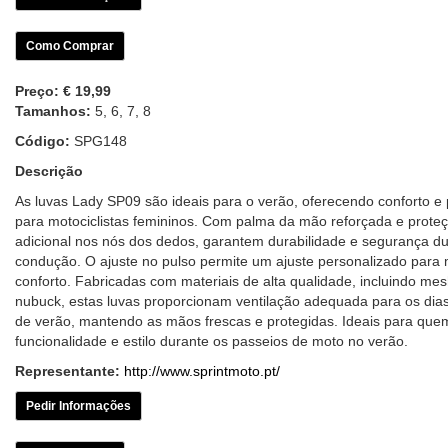
Como Comprar
Preço:
€ 19,99
Tamanhos:
5, 6, 7, 8
Código:
SPG148
Descrição
As luvas Lady SP09 são ideais para o verão, oferecendo conforto e
para motociclistas femininos. Com palma da mão reforçada e prote
adicional nos nós dos dedos, garantem durabilidade e segurança du
condução. O ajuste no pulso permite um ajuste personalizado para 
conforto. Fabricadas com materiais de alta qualidade, incluindo mesh
nubuck, estas luvas proporcionam ventilação adequada para os dia
de verão, mantendo as mãos frescas e protegidas. Ideais para que
funcionalidade e estilo durante os passeios de moto no verão.
Representante:
http://www.sprintmoto.pt/
Pedir Informações