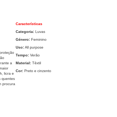
Características
Categoria:
Luvas
Género:
Feminino
Uso:
All purpose
 proteção
Tempo:
Verão
ção
rante a
Material:
Têxtil
maior
Cor:
Preto e cinzento
, licra e
s quentes
m procura