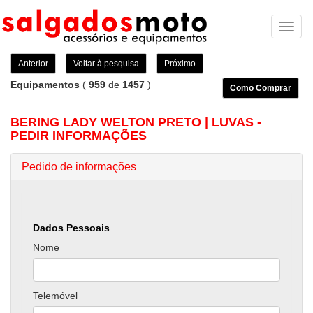
Toggl
naviga
Anterior
Voltar à pesquisa
Próximo
Equipamentos
(
959
de
1457
)
Como Comprar
BERING LADY WELTON PRETO | LUVAS -
PEDIR INFORMAÇÕES
Pedido de informações
Dados Pessoais
Nome
Telemóvel