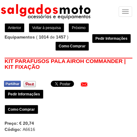
Toggl
naviga
Anterior
Voltar à pesquisa
Próximo
Equipamentos
(
1014
de
1457
)
Pedir Informações
Como Comprar
KIT PARAFUSOS PALA AIROH COMMANDER |
KIT FIXAÇÃO
Pedir Informações
Como Comprar
Preço:
€ 20,74
Código:
A6616