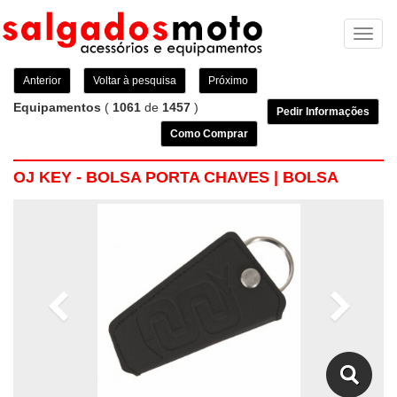
Toggl
naviga
Anterior
Voltar à pesquisa
Próximo
Equipamentos
(
1061
de
1457
)
Pedir Informações
Como Comprar
OJ KEY - BOLSA PORTA CHAVES | BOLSA