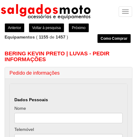
Toggl
naviga
Anterior
Voltar à pesquisa
Próximo
Equipamentos
(
1155
de
1457
)
Como Comprar
BERING KEVIN PRETO | LUVAS - PEDIR
INFORMAÇÕES
Pedido de informações
Dados Pessoais
Nome
Telemóvel