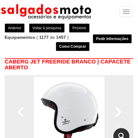
Toggl
naviga
Anterior
Voltar à pesquisa
Próximo
Equipamentos
(
1177
de
1457
)
Pedir Informações
Como Comprar
CABERG JET FREERIDE BRANCO | CAPACETE
ABERTO