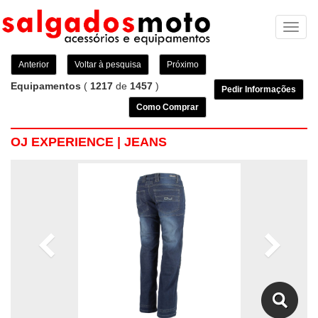
Toggl
naviga
Anterior
Voltar à pesquisa
Próximo
Equipamentos
(
1217
de
1457
)
Pedir Informações
Como Comprar
OJ EXPERIENCE | JEANS