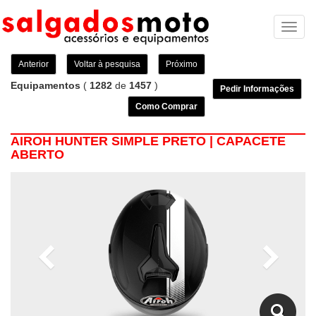
Toggl
naviga
Anterior
Voltar à pesquisa
Próximo
Equipamentos
(
1282
de
1457
)
Pedir Informações
Como Comprar
AIROH HUNTER SIMPLE PRETO | CAPACETE
ABERTO