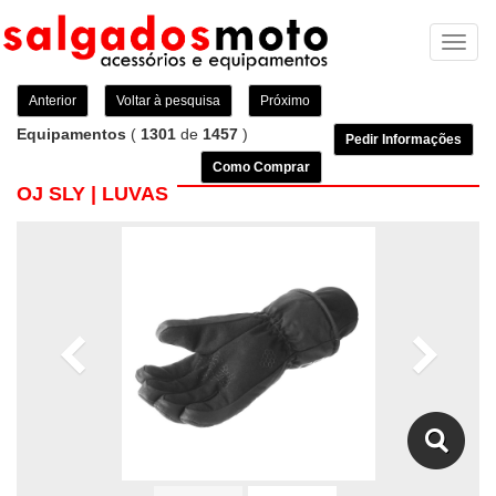
Toggl
naviga
Anterior
Voltar à pesquisa
Próximo
Equipamentos
(
1301
de
1457
)
Pedir Informações
Como Comprar
OJ SLY | LUVAS