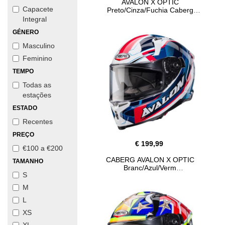
AVALON X OPTIC
Capacete
Preto/Cinza/Fuchia Caberg
Integral
GÉNERO
Masculino
Feminino
TEMPO
Todas as
estações
ESTADO
Recentes
PREÇO
€ 199,99
€100 a €200
CABERG AVALON X OPTIC
TAMANHO
Branc/Azul/Verm
S
M
L
XS