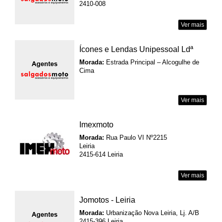
2410-008
Ver mais
Ícones e Lendas Unipessoal Ldª
Morada:
Estrada Principal – Alcogulhe de
Cima
Ver mais
Imexmoto
Morada:
Rua Paulo VI Nº2215
Leiria
2415-614 Leiria
Ver mais
Jomotos - Leiria
Morada:
Urbanização Nova Leiria, Lj. A/B
2415-396 Leiria