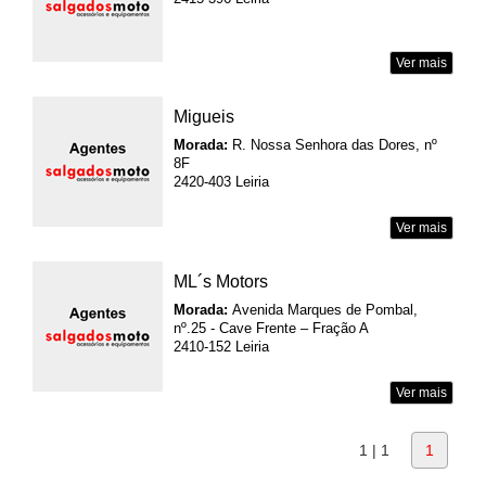
Ver mais
Migueis
Morada:
R. Nossa Senhora das Dores, nº
8F
2420-403 Leiria
Ver mais
ML´s Motors
Morada:
Avenida Marques de Pombal,
nº.25 - Cave Frente – Fração A
2410-152 Leiria
Ver mais
1 | 1
1